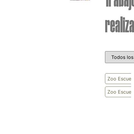
Trabaj
realiz
Zoo Escuela
Zoo Escuela