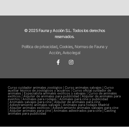
© 2025 Fauna y Acción S.L. Todos los derechos
reservados.
Política de privacidad
,
Cookies
,
Normas de Fauna y
Acción
,
Aviso legal
Curso cuidador animales zoológico |
Curso animales salvajes |
Curso
auxiliar técnico de zoológicos y acuarios |
Curso oficial cuidador de
animales |
Especialista animales exóticos y salvajes |
Curso de animales
exóticos |
Alquiler de animales para publicidad |
Alquiler de animales para
eventos |
Animales para rodajes |
Animales para cine y publicidad
|
Animales salvajes para cine |
Alquiler de animales para cine
|
Adiestramiento animales salvajes |
Animales para rodajes Madrid
|
Alquiler animales exóticos |
Adiestramiento animales salvajes para cine
|
Alquiler animales para cine |
Animales adiestrados para cine
|
Casting
animales para publicidad