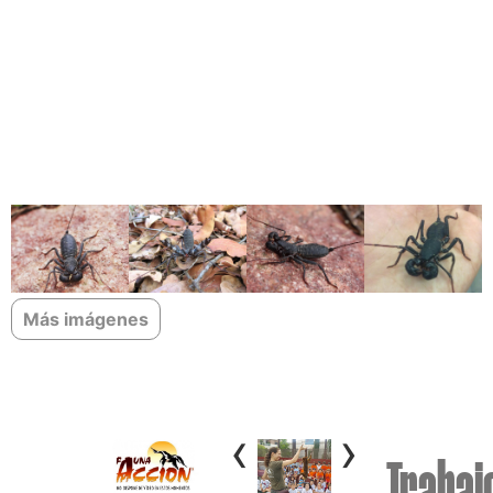
Más imágenes
‹
›