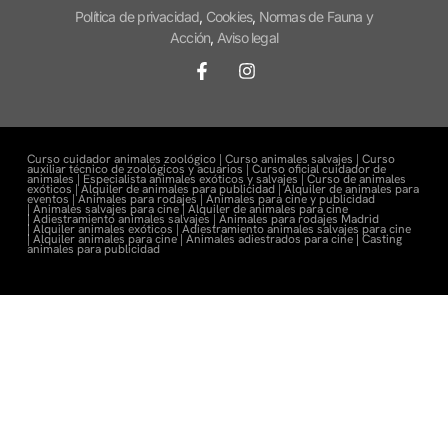
Política de privacidad
,
Cookies
,
Normas de Fauna y
Acción
,
Aviso legal
Curso cuidador animales zoológico |
Curso animales salvajes |
Curso
auxiliar técnico de zoológicos y acuarios |
Curso oficial cuidador de
animales |
Especialista animales exóticos y salvajes |
Curso de animales
exóticos |
Alquiler de animales para publicidad |
Alquiler de animales para
eventos |
Animales para rodajes |
Animales para cine y publicidad
|
Animales salvajes para cine |
Alquiler de animales para cine
|
Adiestramiento animales salvajes |
Animales para rodajes Madrid
|
Alquiler animales exóticos |
Adiestramiento animales salvajes para cine
|
Alquiler animales para cine |
Animales adiestrados para cine
|
Casting
animales para publicidad