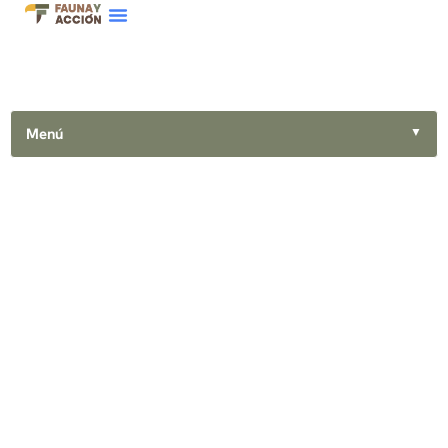
Menú
▼