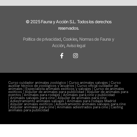
© 2025 Fauna y Acción S.L. Todos los derechos
reservados.
Política de privacidad
,
Cookies
,
Normas de Fauna y
Acción
,
Aviso legal
Curso cuidador animales zoológico |
Curso animales salvajes |
Curso
auxiliar técnico de zoológicos y acuarios |
Curso oficial cuidador de
animales |
Especialista animales exóticos y salvajes |
Curso de animales
exóticos |
Alquiler de animales para publicidad |
Alquiler de animales para
eventos |
Animales para rodajes |
Animales para cine y publicidad
|
Animales salvajes para cine |
Alquiler de animales para cine
|
Adiestramiento animales salvajes |
Animales para rodajes Madrid
|
Alquiler animales exóticos |
Adiestramiento animales salvajes para cine
|
Alquiler animales para cine |
Animales adiestrados para cine
|
Casting
animales para publicidad