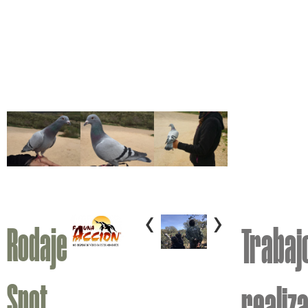
‹
›
Rodaje
Trabaj
Spot