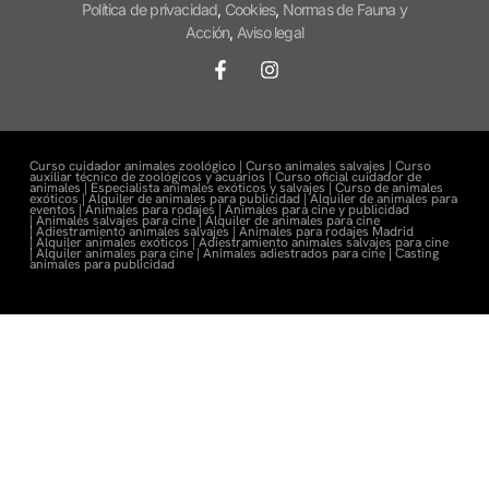
Política de privacidad
,
Cookies
,
Normas de Fauna y
Acción
,
Aviso legal
Curso cuidador animales zoológico |
Curso animales salvajes |
Curso
auxiliar técnico de zoológicos y acuarios |
Curso oficial cuidador de
animales |
Especialista animales exóticos y salvajes |
Curso de animales
exóticos |
Alquiler de animales para publicidad |
Alquiler de animales para
eventos |
Animales para rodajes |
Animales para cine y publicidad
|
Animales salvajes para cine |
Alquiler de animales para cine
|
Adiestramiento animales salvajes |
Animales para rodajes Madrid
|
Alquiler animales exóticos |
Adiestramiento animales salvajes para cine
|
Alquiler animales para cine |
Animales adiestrados para cine
|
Casting
animales para publicidad