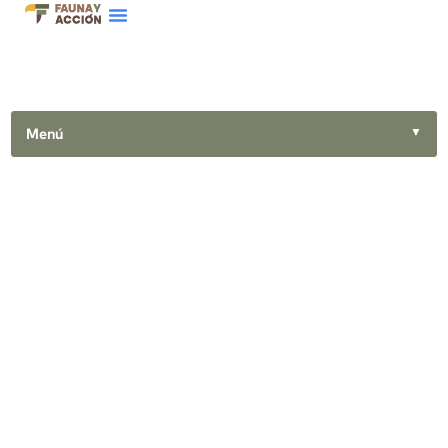
Menú
▼