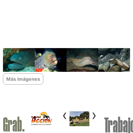
Más imágenes
‹
›
Grab.
Trabaj