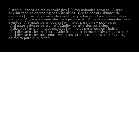
Curso cuidador animales zoológico |
Curso animales salvajes |
Curso
auxiliar técnico de zoológicos y acuarios |
Curso oficial cuidador de
animales |
Especialista animales exóticos y salvajes |
Curso de animales
exóticos |
Alquiler de animales para publicidad |
Alquiler de animales para
eventos |
Animales para rodajes |
Animales para cine y publicidad
|
Animales salvajes para cine |
Alquiler de animales para cine
|
Adiestramiento animales salvajes |
Animales para rodajes Madrid
|
Alquiler animales exóticos |
Adiestramiento animales salvajes para cine
|
Alquiler animales para cine |
Animales adiestrados para cine
|
Casting
animales para publicidad