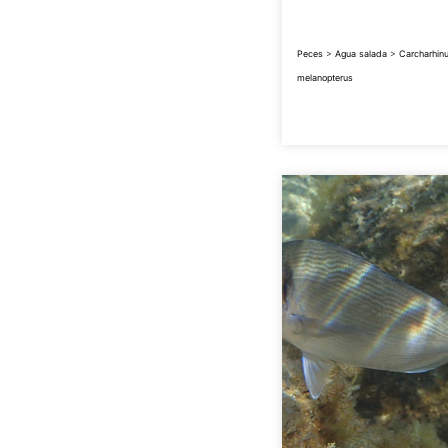
Peces
>
Agua salada
>
Carcharhin
melanopterus