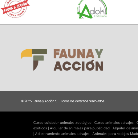
© 2025 Fauna y Acción S.L. Todos los derechos reservados.
Curso cuidador animales zoológico |
Curso animales salvajes |
C
exóticos |
Alquiler de animales para publicidad |
Alquiler de ani
|
Adiestramiento animales salvajes |
Animales para rodajes Madr