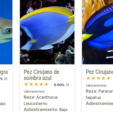
egra
Pez Cirujano de
Pez Cirujan
sombra azul
★
★
★
★
★
0%
(0
★
★
★
★
★
0.00%
(0
valoraciones)
Raza
: Paraca
valoraciones)
Raza
: Acanthurus
hepatus
Bajo
Leucosterno
Adiestramie
Adiestramiento
: Bajo