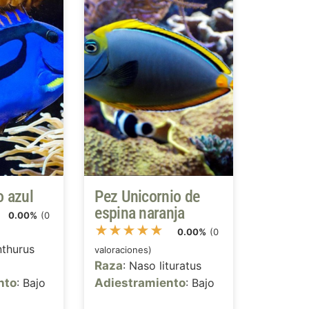
o azul
Pez Unicornio de
espina naranja
0.00%
(0
★
★
★
★
★
0.00%
(0
nthurus
valoraciones)
Raza
: Naso lituratus
nto
: Bajo
Adiestramiento
: Bajo