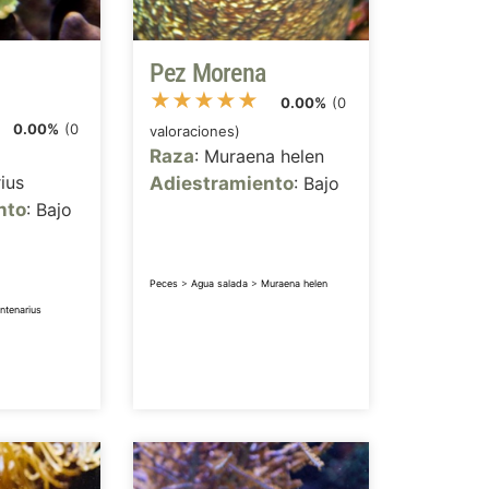
Pez Morena
★
★
★
★
★
0.00%
(0
0.00%
(0
valoraciones)
Raza
: Muraena helen
ius
Adiestramiento
: Bajo
nto
: Bajo
Peces
>
Agua salada
>
Muraena helen
ntenarius