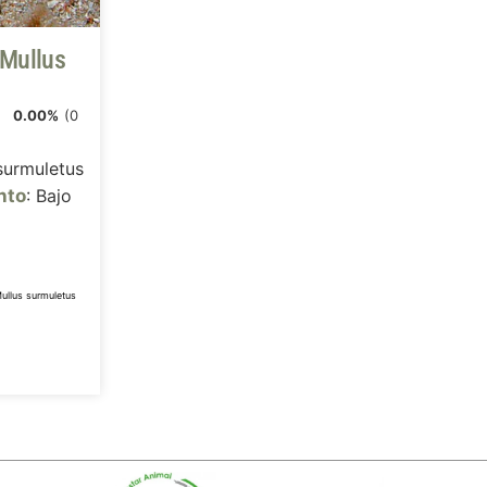
(Mullus
)
0.00%
(0
 surmuletus
nto
: Bajo
ullus surmuletus