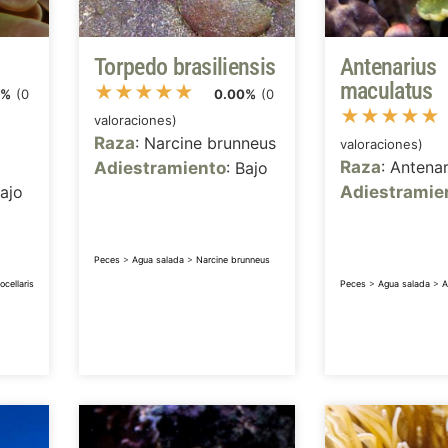
Torpedo brasiliensis
Antenarius
maculatus
★
★
★
★
★
0%
(0
0.00%
(0
★
★
★
★
★
valoraciones)
Raza
: Narcine brunneus
valoraciones)
Raza
: Antenar
Adiestramiento
: Bajo
Bajo
Adiestramie
Peces
>
Agua salada
>
Narcine brunneus
ocellaris
Peces
>
Agua salada
>
A