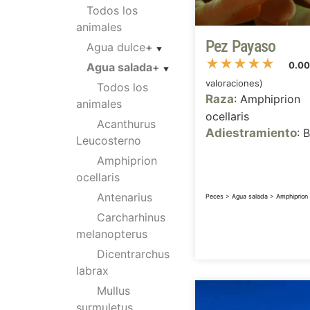
Todos los
animales
Pez Payaso
Agua dulce
+
★
★
★
★
★
0.0
Agua salada
+
valoraciones)
Todos los
Raza
: Amphiprion
animales
ocellaris
Acanthurus
Adiestramiento
: 
Leucosterno
Amphiprion
ocellaris
Antenarius
Peces
>
Agua salada
>
Amphiprion 
Carcharhinus
melanopterus
Dicentrarchus
labrax
Mullus
surmuletus