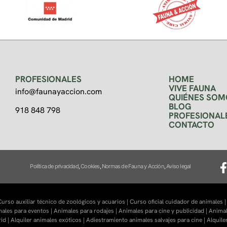
PROFESIONALES
HOME
VIVE FAUNA
info@faunayaccion.com
QUIÉNES SOM
BLOG
918 848 798
PROFESIONAL
CONTACTO
Política de privacidad
,
Cookies
,
Normas de Fauna y Acción
,
Aviso legal
urso auxiliar técnico de zoológicos y acuarios |
Curso oficial cuidador de animales 
males para eventos |
Animales para rodajes |
Animales para cine y publicidad |
Animal
id |
Alquiler animales exóticos |
Adiestramiento animales salvajes para cine |
Alquile