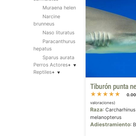
Muraena helen
Narcine
brunneus
Naso lituratus
Paracanthurus
hepatus
Sparus aurata
Perros Actores
+
Reptiles
+
Tiburón punta n
★
★
★
★
★
0.0
valoraciones)
Raza
: Carcharhinus
melanopterus
Adiestramiento
: 