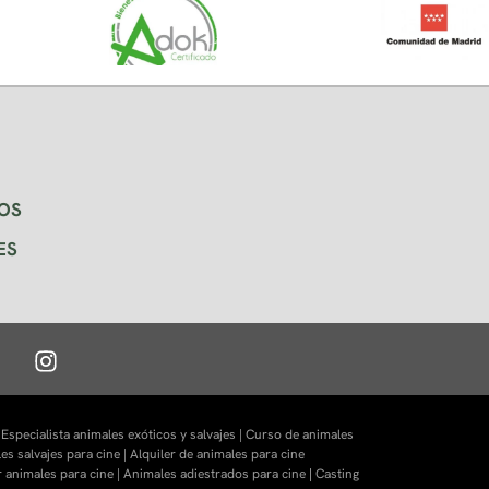
OS
ES
|
Especialista animales exóticos y salvajes |
Curso de animales
es salvajes para cine |
Alquiler de animales para cine
r animales para cine |
Animales adiestrados para cine
|
Casting