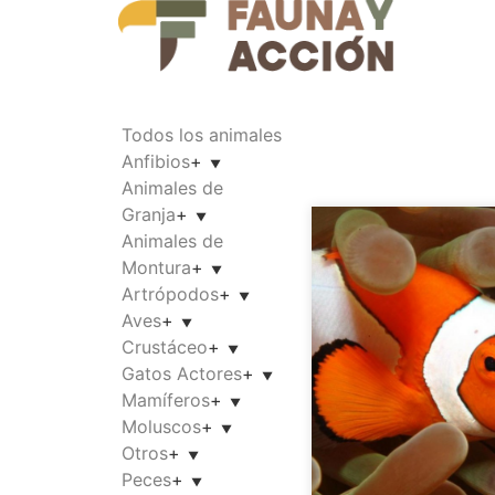
Todos los animales
Anfibios
+
Animales de
Granja
+
Animales de
Montura
+
Artrópodos
+
Aves
+
Crustáceo
+
Gatos Actores
+
Mamíferos
+
Moluscos
+
Otros
+
Peces
+