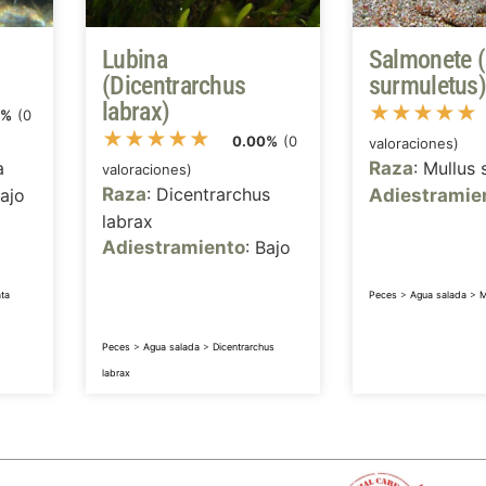
Lubina
Salmonete 
(Dicentrarchus
surmuletus
labrax)
★
★
★
★
★
0%
(0
★
★
★
★
★
0.00%
(0
valoraciones)
a
Raza
: Mullus
valoraciones)
Raza
: Dicentrarchus
Bajo
Adiestramie
labrax
Adiestramiento
: Bajo
ta
Peces
>
Agua salada
>
M
Peces
>
Agua salada
>
Dicentrarchus
labrax