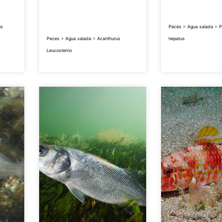
us
Peces
>
Agua salada
>
P
Peces
>
Agua salada
>
Acanthurus
hepatus
Leucosterno