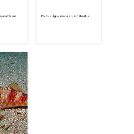
aracanthurus
Peces
>
Agua salada
>
Naso lituratus