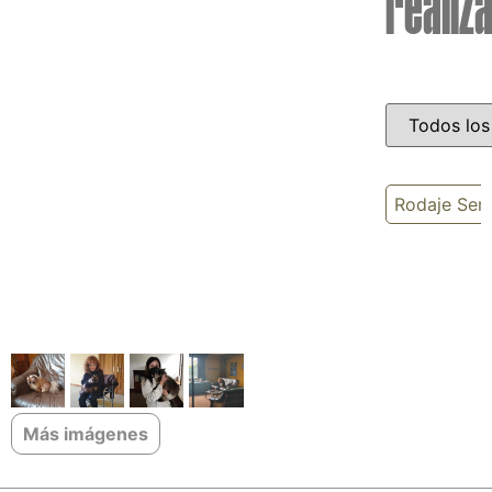
realiz
Rodaje Serie
Más imágenes