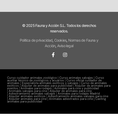
© 2025 Fauna y Acción S.L. Todos los derechos
reservados.
Política de privacidad
,
Cookies
,
Normas de Fauna y
Acción
,
Aviso legal
Curso cuidador animales zoológico |
Curso animales salvajes |
Curso
auxiliar técnico de zoológicos y acuarios |
Curso oficial cuidador de
animales |
Especialista animales exóticos y salvajes |
Curso de animales
exóticos |
Alquiler de animales para publicidad |
Alquiler de animales para
eventos |
Animales para rodajes |
Animales para cine y publicidad
|
Animales salvajes para cine |
Alquiler de animales para cine
|
Adiestramiento animales salvajes |
Animales para rodajes Madrid
|
Alquiler animales exóticos |
Adiestramiento animales salvajes para cine
|
Alquiler animales para cine |
Animales adiestrados para cine
|
Casting
animales para publicidad