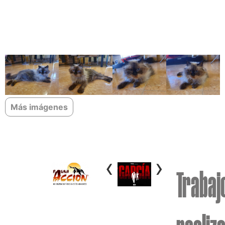
Más imágenes
‹
›
Trabaj