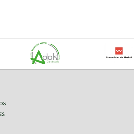
OS
ES