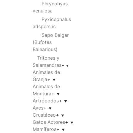
Phrynohyas
venulosa
Pyxicephalus
adspersus
Sapo Balgar
(Bufotes
Balearious)
Tritones y
Salamandras
+
Animales de
Granja
+
Animales de
Montura
+
Artrópodos
+
Aves
+
Crustáceo
+
Gatos Actores
+
Mamíferos
+