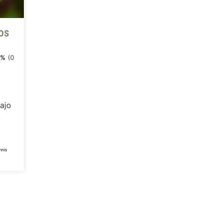
os
0%
(0
Bajo
hnis