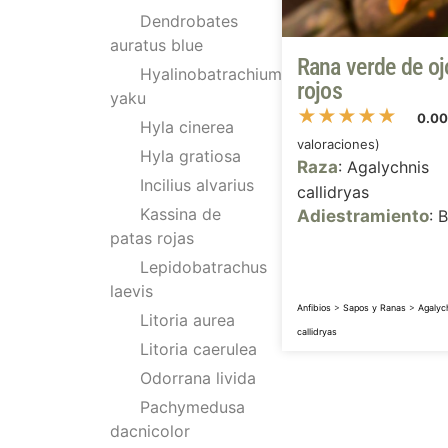
Dendrobates
auratus blue
Rana verde de oj
Hyalinobatrachium
rojos
yaku
★
★
★
★
★
0.0
Hyla cinerea
valoraciones)
Hyla gratiosa
Raza
: Agalychnis
Incilius alvarius
callidryas
Kassina de
Adiestramiento
: 
patas rojas
Lepidobatrachus
laevis
Anfibios
>
Sapos y Ranas
>
Agalyc
Litoria aurea
callidryas
Litoria caerulea
Odorrana livida
Pachymedusa
dacnicolor