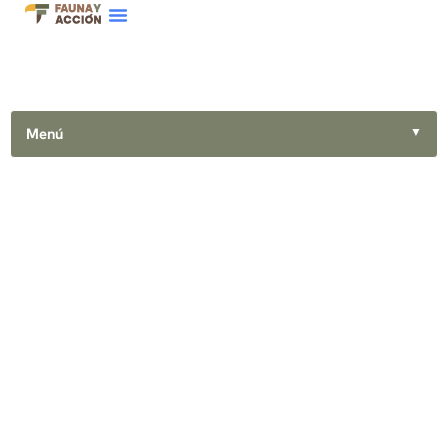
Menú
▼