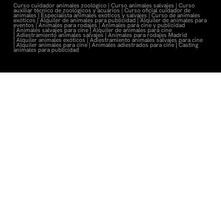
Curso cuidador animales zoológico |
Curso animales salvajes |
Curso
auxiliar técnico de zoológicos y acuarios |
Curso oficial cuidador de
animales |
Especialista animales exóticos y salvajes |
Curso de animales
exóticos |
Alquiler de animales para publicidad |
Alquiler de animales para
eventos |
Animales para rodajes |
Animales para cine y publicidad
|
Animales salvajes para cine |
Alquiler de animales para cine
|
Adiestramiento animales salvajes |
Animales para rodajes Madrid
|
Alquiler animales exóticos |
Adiestramiento animales salvajes para cine
|
Alquiler animales para cine |
Animales adiestrados para cine
|
Casting
animales para publicidad