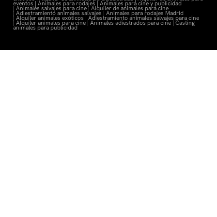
eventos |
Animales para rodajes |
Animales para cine y publicidad
|
Animales salvajes para cine |
Alquiler de animales para cine
|
Adiestramiento animales salvajes |
Animales para rodajes Madrid
|
Alquiler animales exóticos |
Adiestramiento animales salvajes para cine
|
Alquiler animales para cine |
Animales adiestrados para cine
|
Casting
animales para publicidad