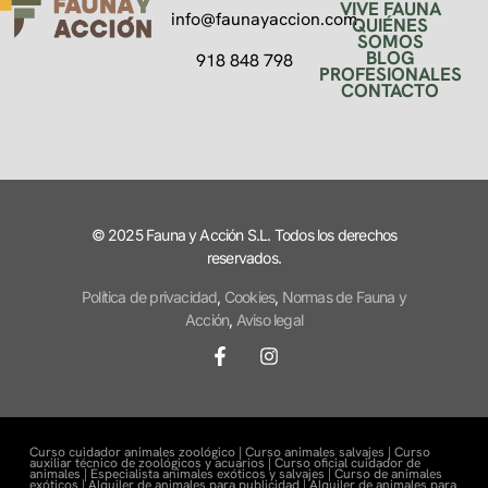
VIVE FAUNA
info@faunayaccion.com
QUIÉNES
SOMOS
BLOG
918 848 798
PROFESIONALES
CONTACTO
© 2025 Fauna y Acción S.L. Todos los derechos
reservados.
Política de privacidad
,
Cookies
,
Normas de Fauna y
Acción
,
Aviso legal
Curso cuidador animales zoológico |
Curso animales salvajes |
Curso
auxiliar técnico de zoológicos y acuarios |
Curso oficial cuidador de
animales |
Especialista animales exóticos y salvajes |
Curso de animales
exóticos |
Alquiler de animales para publicidad |
Alquiler de animales para