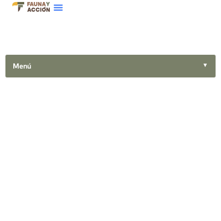
Menú
▼