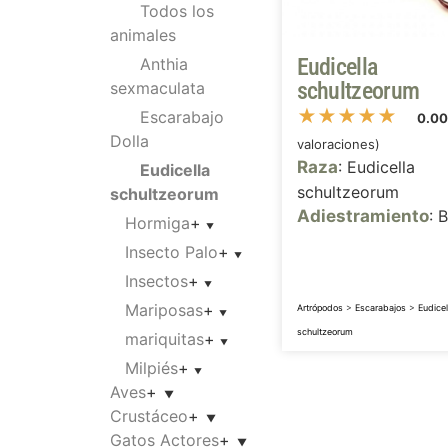
Todos los
animales
Eudicella
Anthia
schultzeorum
sexmaculata
★
★
★
★
★
Escarabajo
0.0
Dolla
valoraciones)
Raza
: Eudicella
Eudicella
schultzeorum
schultzeorum
Adiestramiento
: 
Hormiga
+
Insecto Palo
+
Insectos
+
Mariposas
+
Artrópodos
>
Escarabajos
>
Eudicel
schultzeorum
mariquitas
+
Milpiés
+
Aves
+
Crustáceo
+
Gatos Actores
+