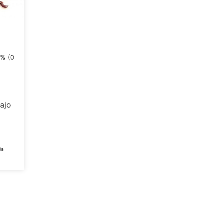
0%
(0
Bajo
la