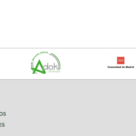
OS
ES