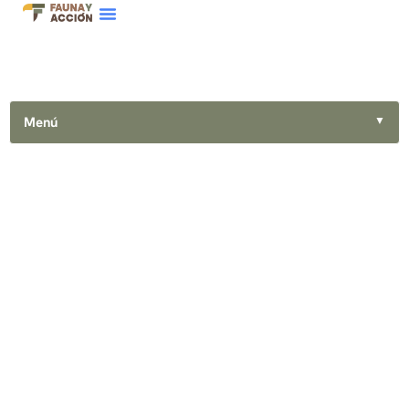
Menú
▼