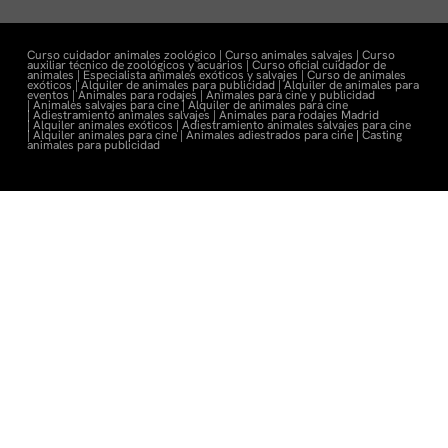
Curso cuidador animales zoológico |
Curso animales salvajes |
Curso
auxiliar técnico de zoológicos y acuarios |
Curso oficial cuidador de
animales |
Especialista animales exóticos y salvajes |
Curso de animales
exóticos |
Alquiler de animales para publicidad |
Alquiler de animales para
eventos |
Animales para rodajes |
Animales para cine y publicidad
|
Animales salvajes para cine |
Alquiler de animales para cine
|
Adiestramiento animales salvajes |
Animales para rodajes Madrid
|
Alquiler animales exóticos |
Adiestramiento animales salvajes para cine
|
Alquiler animales para cine |
Animales adiestrados para cine
|
Casting
animales para publicidad