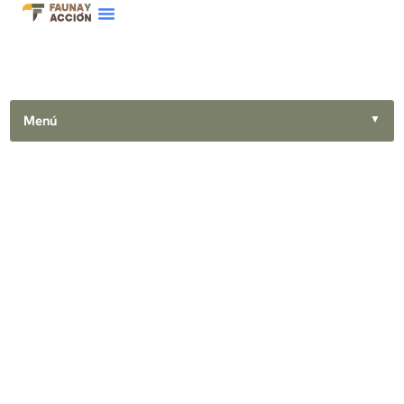
Menú
▼