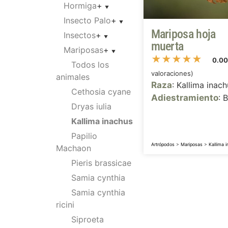
Hormiga
+
Insecto Palo
+
Mariposa hoja
Insectos
+
muerta
Mariposas
+
★
★
★
★
★
0.0
Todos los
valoraciones)
animales
Raza
: Kallima inach
Cethosia cyane
Adiestramiento
: 
Dryas iulia
Kallima inachus
Papilio
Artrópodos
>
Mariposas
>
Kallima 
Machaon
Pieris brassicae
Samia cynthia
Samia cynthia
ricini
Siproeta