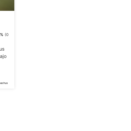
0%
(0
us
Bajo
inachus