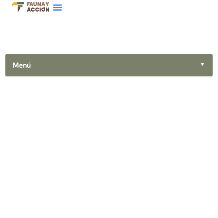
Menú
▼