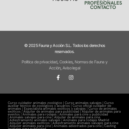
PROFESIONALES
CONTACTO
© 2025 Fauna y Acción S.L. Todos los derechos
reservados.
Política de privacidad
,
Cookies
,
Normas de Fauna y
Acción
,
Aviso legal
Curso cuidador animales zoológico |
Curso animales salvajes |
Curso
auxiliar técnico de zoológicos y acuarios |
Curso oficial cuidador de
animales |
Especialista animales exóticos y salvajes |
Curso de animales
exóticos |
Alquiler de animales para publicidad |
Alquiler de animales para
eventos |
Animales para rodajes |
Animales para cine y publicidad
|
Animales salvajes para cine |
Alquiler de animales para cine
|
Adiestramiento animales salvajes |
Animales para rodajes Madrid
|
Alquiler animales exóticos |
Adiestramiento animales salvajes para cine
|
Alquiler animales para cine |
Animales adiestrados para cine
|
Casting
animales para publicidad