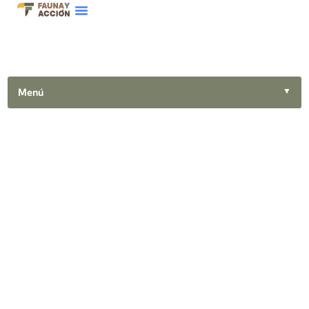
Menú
▼