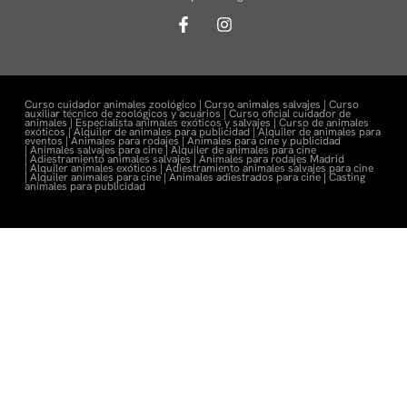
Curso cuidador animales zoológico |
Curso animales salvajes |
Curso
auxiliar técnico de zoológicos y acuarios |
Curso oficial cuidador de
animales |
Especialista animales exóticos y salvajes |
Curso de animales
exóticos |
Alquiler de animales para publicidad |
Alquiler de animales para
eventos |
Animales para rodajes |
Animales para cine y publicidad
|
Animales salvajes para cine |
Alquiler de animales para cine
|
Adiestramiento animales salvajes |
Animales para rodajes Madrid
|
Alquiler animales exóticos |
Adiestramiento animales salvajes para cine
|
Alquiler animales para cine |
Animales adiestrados para cine
|
Casting
animales para publicidad