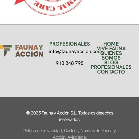
PROFESIONALES
HOME
VIVE FAUNA
info@faunayaccion.com
QUIÉNES
SOMOS
BLOG
918 848 798
PROFESIONALES
CONTACTO
© 2025 Fauna y Acción S.L. Todos los derechos
reservados.
Política de privacidad
,
Cookies
,
Normas de Fauna y
Acción
,
Aviso legal