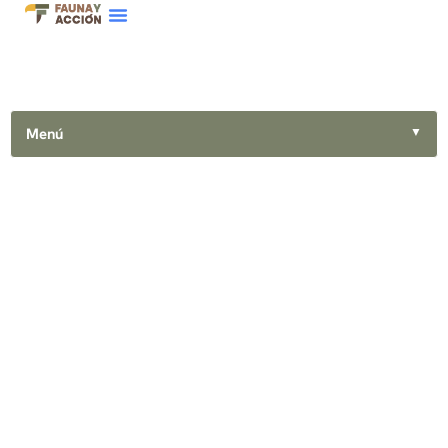
Menú
▼