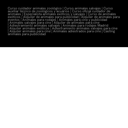
Curso cuidador animales zoológico |
Curso animales salvajes |
Curso
auxiliar técnico de zoológicos y acuarios |
Curso oficial cuidador de
animales |
Especialista animales exóticos y salvajes |
Curso de animales
exóticos |
Alquiler de animales para publicidad |
Alquiler de animales para
eventos |
Animales para rodajes |
Animales para cine y publicidad
|
Animales salvajes para cine |
Alquiler de animales para cine
|
Adiestramiento animales salvajes |
Animales para rodajes Madrid
|
Alquiler animales exóticos |
Adiestramiento animales salvajes para cine
|
Alquiler animales para cine |
Animales adiestrados para cine
|
Casting
animales para publicidad