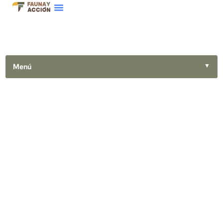
Menú
▼