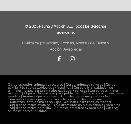
© 2025 Fauna y Acción S.L. Todos los derechos
reservados.
Política de privacidad
,
Cookies
,
Normas de Fauna y
Acción
,
Aviso legal
Curso cuidador animales zoológico |
Curso animales salvajes |
Curso
auxiliar técnico de zoológicos y acuarios |
Curso oficial cuidador de
animales |
Especialista animales exóticos y salvajes |
Curso de animales
exóticos |
Alquiler de animales para publicidad |
Alquiler de animales para
eventos |
Animales para rodajes |
Animales para cine y publicidad
|
Animales salvajes para cine |
Alquiler de animales para cine
|
Adiestramiento animales salvajes |
Animales para rodajes Madrid
|
Alquiler animales exóticos |
Adiestramiento animales salvajes para cine
|
Alquiler animales para cine |
Animales adiestrados para cine
|
Casting
animales para publicidad