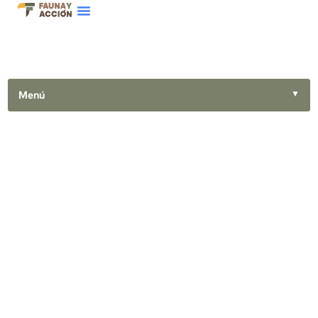
Menú
▼