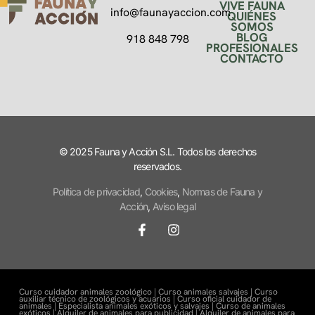
VIVE FAUNA
info@faunayaccion.com
QUIÉNES
SOMOS
BLOG
918 848 798
PROFESIONALES
CONTACTO
© 2025 Fauna y Acción S.L. Todos los derechos
reservados.
Política de privacidad
,
Cookies
,
Normas de Fauna y
Acción
,
Aviso legal
Curso cuidador animales zoológico |
Curso animales salvajes |
Curso
auxiliar técnico de zoológicos y acuarios |
Curso oficial cuidador de
animales |
Especialista animales exóticos y salvajes |
Curso de animales
exóticos |
Alquiler de animales para publicidad |
Alquiler de animales para