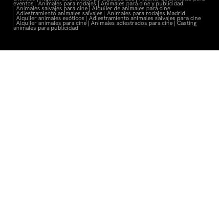
eventos |
Animales para rodajes |
Animales para cine y publicidad
|
Animales salvajes para cine |
Alquiler de animales para cine
|
Adiestramiento animales salvajes |
Animales para rodajes Madrid
|
Alquiler animales exóticos |
Adiestramiento animales salvajes para cine
|
Alquiler animales para cine |
Animales adiestrados para cine
|
Casting
animales para publicidad