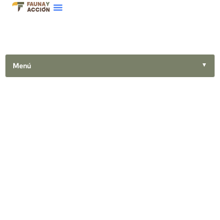
Menú
▼