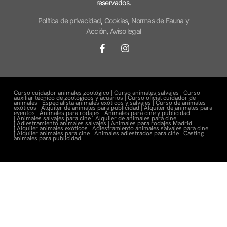
reservados.
Política de privacidad
,
Cookies
,
Normas de Fauna y
Acción
,
Aviso legal
Curso cuidador animales zoológico |
Curso animales salvajes |
Curso
auxiliar técnico de zoológicos y acuarios |
Curso oficial cuidador de
animales |
Especialista animales exóticos y salvajes |
Curso de animales
exóticos |
Alquiler de animales para publicidad |
Alquiler de animales para
eventos |
Animales para rodajes |
Animales para cine y publicidad
|
Animales salvajes para cine |
Alquiler de animales para cine
|
Adiestramiento animales salvajes |
Animales para rodajes Madrid
|
Alquiler animales exóticos |
Adiestramiento animales salvajes para cine
|
Alquiler animales para cine |
Animales adiestrados para cine
|
Casting
animales para publicidad