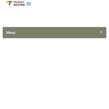
Menú
▼