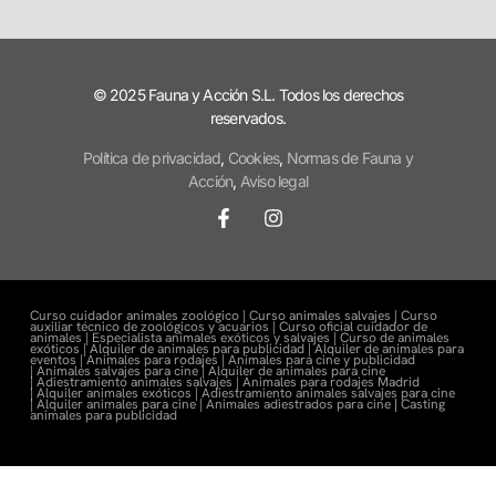
© 2025 Fauna y Acción S.L. Todos los derechos
reservados.
Política de privacidad
,
Cookies
,
Normas de Fauna y
Acción
,
Aviso legal
Curso cuidador animales zoológico |
Curso animales salvajes |
Curso
auxiliar técnico de zoológicos y acuarios |
Curso oficial cuidador de
animales |
Especialista animales exóticos y salvajes |
Curso de animales
exóticos |
Alquiler de animales para publicidad |
Alquiler de animales para
eventos |
Animales para rodajes |
Animales para cine y publicidad
|
Animales salvajes para cine |
Alquiler de animales para cine
|
Adiestramiento animales salvajes |
Animales para rodajes Madrid
|
Alquiler animales exóticos |
Adiestramiento animales salvajes para cine
|
Alquiler animales para cine |
Animales adiestrados para cine
|
Casting
animales para publicidad