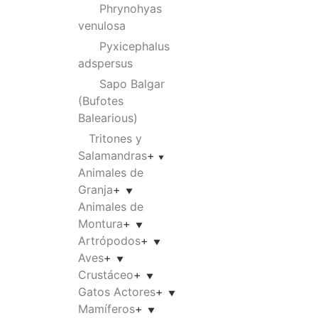
Phrynohyas
venulosa
Pyxicephalus
adspersus
Sapo Balgar
(Bufotes
Balearious)
Tritones y
Salamandras
+
Animales de
Granja
+
Animales de
Montura
+
Artrópodos
+
Aves
+
Crustáceo
+
Gatos Actores
+
Mamíferos
+