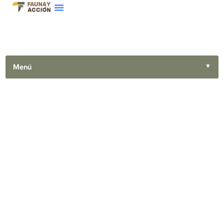
Menú
▼