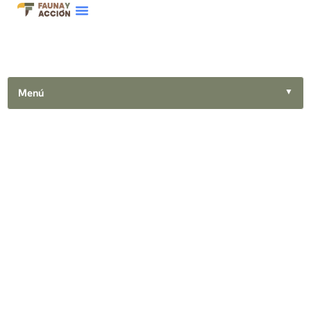
Menú
▼