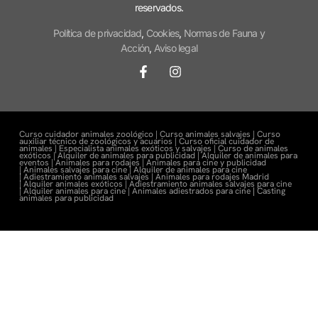
reservados.
Política de privacidad
,
Cookies
,
Normas de Fauna y
Acción
,
Aviso legal
Curso cuidador animales zoológico |
Curso animales salvajes |
Curso
auxiliar técnico de zoológicos y acuarios |
Curso oficial cuidador de
animales |
Especialista animales exóticos y salvajes |
Curso de animales
exóticos |
Alquiler de animales para publicidad |
Alquiler de animales para
eventos |
Animales para rodajes |
Animales para cine y publicidad
|
Animales salvajes para cine |
Alquiler de animales para cine
|
Adiestramiento animales salvajes |
Animales para rodajes Madrid
|
Alquiler animales exóticos |
Adiestramiento animales salvajes para cine
|
Alquiler animales para cine |
Animales adiestrados para cine
|
Casting
animales para publicidad