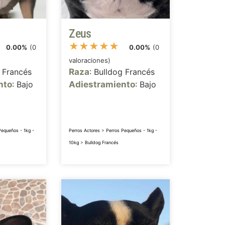
Zeus
★
★
★
★
★
0.00%
(0
0.00%
(0
valoraciones)
g Francés
Raza
: Bulldog Francés
nto
: Bajo
Adiestramiento
: Bajo
Pequeños - 1kg -
Perros Actores
>
Perros Pequeños - 1kg -
10kg
>
Bulldog Francés