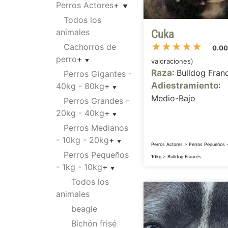
Perros Actores
+
Todos los
animales
Cuka
★
★
★
★
★
Cachorros de
0.0
perro
+
valoraciones)
Raza
: Bulldog Fran
Perros Gigantes -
Adiestramiento
:
40kg - 80kg
+
Medio-Bajo
Perros Grandes -
20kg - 40kg
+
Perros Medianos
- 10kg - 20kg
+
Perros Actores
>
Perros Pequeños -
Perros Pequeños
10kg
>
Bulldog Francés
- 1kg - 10kg
+
Todos los
animales
beagle
Bichón frisé