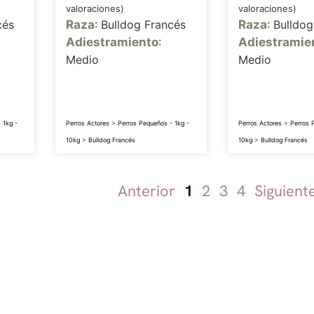
valoraciones)
valoraciones)
cés
Raza
: Bulldog Francés
Raza
: Bulldo
Adiestramiento
:
Adiestramie
Medio
Medio
 1kg -
Perros Actores
>
Perros Pequeños - 1kg -
Perros Actores
>
Perros 
10kg
>
Bulldog Francés
10kg
>
Bulldog Francés
Anterior
1
2
3
4
Siguient