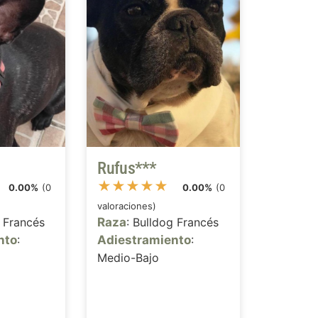
Rufus***
★
★
★
★
★
0.00%
(0
0.00%
(0
valoraciones)
g Francés
Raza
: Bulldog Francés
nto
:
Adiestramiento
:
Medio-Bajo