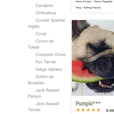
Perros Actores
>
Perros Pequeños -
Cavapoo
10kg
>
Bulldog Francés
Chihuahua
Cocker Spaniel
Inglés
Corgi
Coton de
Tulear
Crestado Chino
Fox Terrier
Galgo Italiano
Grifón de
Bruselas
Jack Russell
Parson
Pumpki***
Jack Russell
Terrier
★
★
★
★
★
0.0