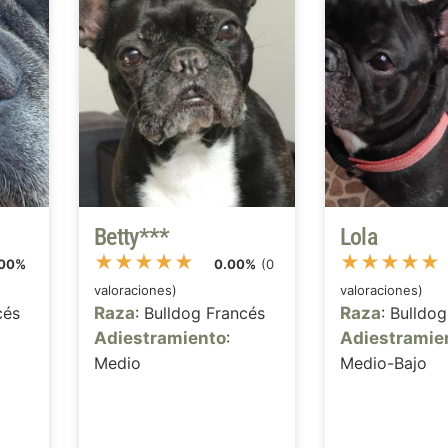
Betty***
Lola
★
★
★
★
★
★
★
★
★
★
.00%
0.00%
(0
valoraciones)
valoraciones)
cés
Raza
: Bulldog Francés
Raza
: Bulldo
Adiestramiento
:
Adiestramie
Medio
Medio-Bajo