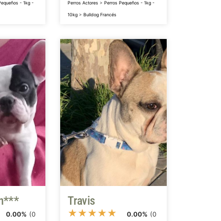
Pequeños - 1kg -
Perros Actores
>
Perros Pequeños - 1kg -
10kg
>
Bulldog Francés
n***
Travis
★
★
★
★
★
0.00%
(0
0.00%
(0