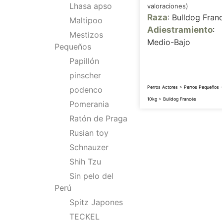
Lhasa apso
valoraciones)
Raza
: Bulldog Fran
Maltipoo
Adiestramiento
:
Mestizos
Medio-Bajo
Pequeños
Papillón
pinscher
Perros Actores
>
Perros Pequeños -
podenco
10kg
>
Bulldog Francés
Pomerania
Ratón de Praga
Rusian toy
Schnauzer
Shih Tzu
Sin pelo del
Perú
Spitz Japones
TECKEL