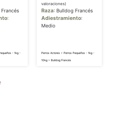
valoraciones)
g Francés
Raza
: Bulldog Francés
nto
:
Adiestramiento
:
Medio
Pequeños - 1kg -
Perros Actores
>
Perros Pequeños - 1kg -
10kg
>
Bulldog Francés
e