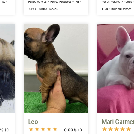
 1kg -
Perros Actores
>
Perros Pequeños - 1kg -
Perros Actores
>
Perros 
10kg
>
Bulldog Francés
10kg
>
Bulldog Francés
Leo
Mari Carme
★
★
★
★
★
★
★
★
★
★
0%
(0
0.00%
(0