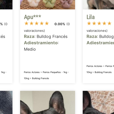
Apu***
Lila
★
★
★
★
★
★
★
★
★
★
0%
(0
0.00%
(0
valoraciones)
valoraciones)
cés
Raza
: Bulldog Francés
Raza
: Bulldo
Adiestramiento
:
Adiestramie
Medio
Perros Actores
>
Perros 
 1kg -
Perros Actores
>
Perros Pequeños - 1kg -
10kg
>
Bulldog Francés
10kg
>
Bulldog Francés