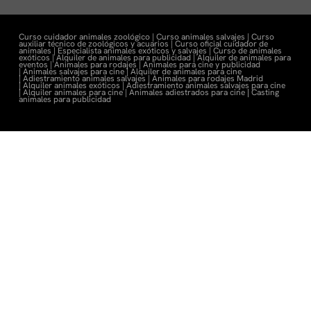
Curso cuidador animales zoológico |
Curso animales salvajes |
Curso
auxiliar técnico de zoológicos y acuarios |
Curso oficial cuidador de
animales |
Especialista animales exóticos y salvajes |
Curso de animales
exóticos |
Alquiler de animales para publicidad |
Alquiler de animales para
eventos |
Animales para rodajes |
Animales para cine y publicidad
|
Animales salvajes para cine |
Alquiler de animales para cine
|
Adiestramiento animales salvajes |
Animales para rodajes Madrid
|
Alquiler animales exóticos |
Adiestramiento animales salvajes para cine
|
Alquiler animales para cine |
Animales adiestrados para cine
|
Casting
animales para publicidad