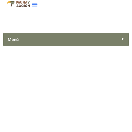
Menú
▼