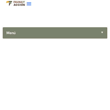
Menú
▼