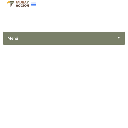
Menú
▼