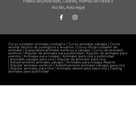
Política de privacidad
,
Cookies
,
Normas de Fauna y
Acción
,
Aviso legal
Curso cuidador animales zoológico |
Curso animales salvajes |
Curso
auxiliar técnico de zoológicos y acuarios |
Curso oficial cuidador de
animales |
Especialista animales exóticos y salvajes |
Curso de animales
exóticos |
Alquiler de animales para publicidad |
Alquiler de animales para
eventos |
Animales para rodajes |
Animales para cine y publicidad
|
Animales salvajes para cine |
Alquiler de animales para cine
|
Adiestramiento animales salvajes |
Animales para rodajes Madrid
|
Alquiler animales exóticos |
Adiestramiento animales salvajes para cine
|
Alquiler animales para cine |
Animales adiestrados para cine
|
Casting
animales para publicidad